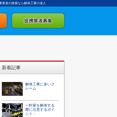
事業者の検索なら解体工事の達人
提携業者募集
新着記事
解体工事に多いク
レーム
一軒家を解体する
際に注意するポイ
ント...