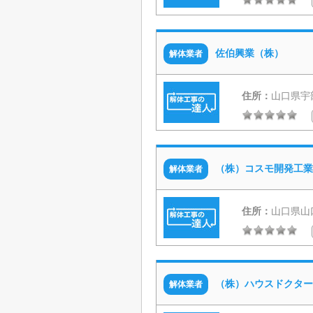
佐伯興業（株）
解体業者
住所：
山口県宇部
（株）コスモ開発工業
解体業者
住所：
山口県山
（株）ハウスドクター
解体業者