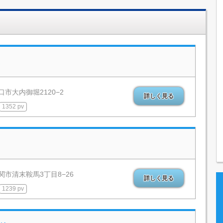
市大内御堀2120−2
詳しく見る
1352 pv
関市清末鞍馬3丁目8−26
詳しく見る
1239 pv