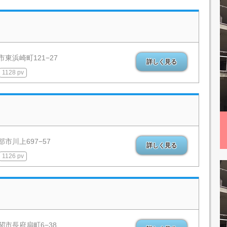
東浜崎町121−27
詳しく見る
1128 pv
市川上697−57
詳しく見る
1126 pv
関市長府扇町6−38