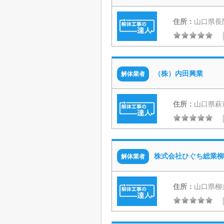
住所：
山口県長門
（株）内田興業
解体業者
住所：
山口県萩市
株式会社ひぐち総業柳
解体業者
住所：
山口県柳