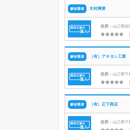
木村興業
解体業者
住所：
山口県岩
（有）アキヨシ工業
解体業者
住所：
山口県下
（有）正下商店
解体業者
住所：
山口県下