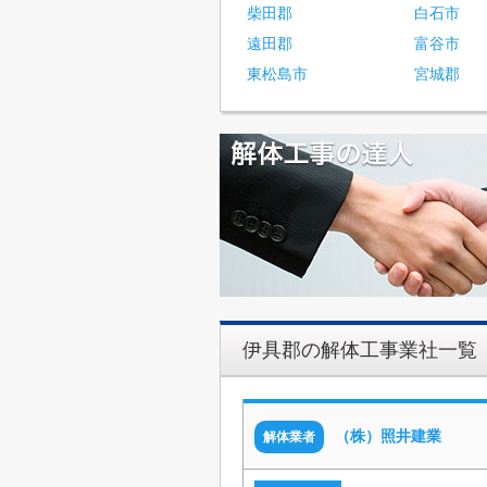
柴田郡
白石市
遠田郡
富谷市
東松島市
宮城郡
伊具郡の解体工事業社一覧
（株）照井建業
解体業者