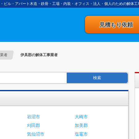
・ビル・アパート木造・鉄骨・工場・内装・オフィス・法人・個人のための解体工
事の達人
見積もり依頼
業者
伊具郡の解体工事業者
検索
岩沼市
大崎市
刈田郡
加美郡
気仙沼市
塩竈市