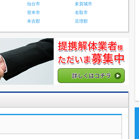
仙台市
多賀城市
登米市
名取市
本吉郡
亘理郡