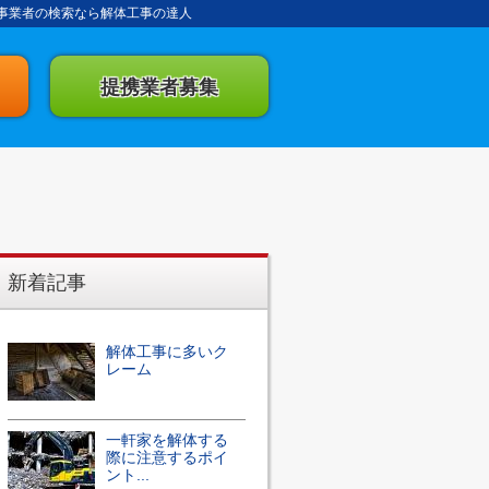
事業者の検索なら解体工事の達人
提携業者募集
新着記事
解体工事に多いク
レーム
一軒家を解体する
際に注意するポイ
ント...