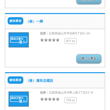
解体業者
（株）一輝
住所：
広島県福山市坪生町6丁目4−24
807 pv
詳しく見る
解体業者
（株）瀬良忠建設
住所：
広島県福山市沖野上町2丁目12−8
799 pv