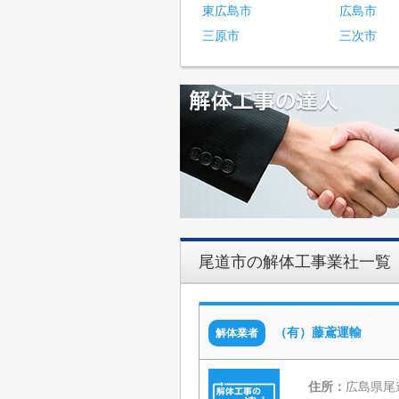
東広島市
広島市
三原市
三次市
尾道市の解体工事業社一覧
（有）藤鳶運輸
解体業者
住所：
広島県尾道