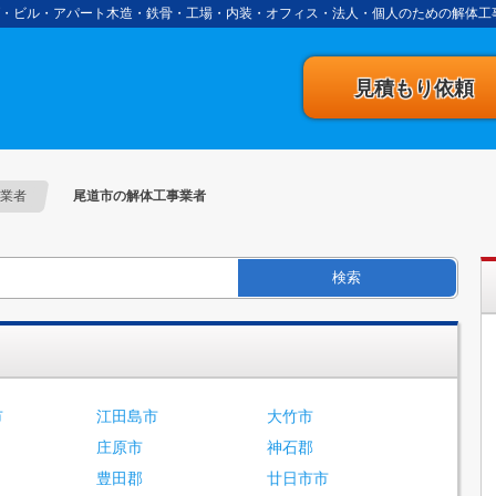
・ビル・アパート木造・鉄骨・工場・内装・オフィス・法人・個人のための解体工
事の達人
見積もり依頼
業者
尾道市の解体工事業者
検索
市
江田島市
大竹市
庄原市
神石郡
豊田郡
廿日市市