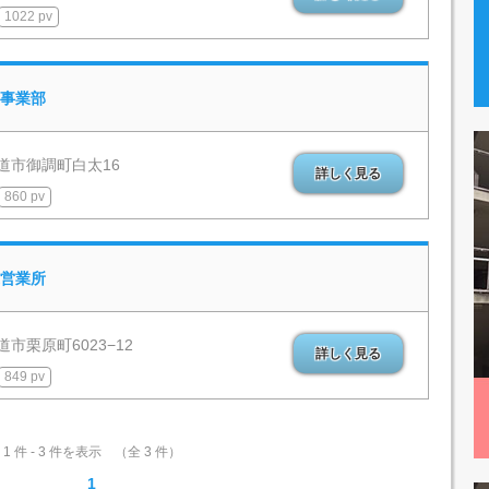
1022 pv
事業部
道市御調町白太16
詳しく見る
860 pv
営業所
市栗原町6023−12
詳しく見る
849 pv
1 件 - 3 件を表示 （全 3 件）
1