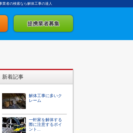
事業者の検索なら解体工事の達人
提携業者募集
新着記事
解体工事に多いク
レーム
一軒家を解体する
際に注意するポイ
ント...